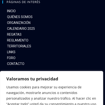
PÁGINAS DE INTERÉS
INICIO
QUIÉNES SOMOS
ORGANIZACIÓN
CALENDARIO 2025
REGATAS
REGLAMENTO
TERRITORIALES
LINKS
FORO
CONTACTO
LEYES
Valoramos tu privacidad
Usamos cookies para mejorar su experiencia de
AVISO LEGAL
navegación, mostrarle anuncios o contenidos
POLÍTICA DE COOKIES
personalizados y analizar nuestro tráfico. Al hacer clic en
POLÍTICA DE PRIVACIDAD
“Aceptar todo” usted da su consentimiento a nuestro uso