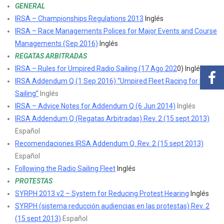
GENERAL
IRSA – Championships Regulations 2013
Inglés
IRSA – Race Managements Polices for Major Events and Course
Managements (Sep 2016)
Inglés
REGATAS ARBITRADAS
IRSA – Rules for Umpired Radio Sailing (17 Ago 202
0) Inglés
IRSA Addendum Q (1 Sep 2016) “Umpired Fleet Racing for Radio
Sailing”
Inglés
IRSA – Advice Notes for Addendum Q (6 Jun 2014)
Inglés
IRSA Addendum Q (Regatas Arbitradas) Rev. 2 (15 sept 2013)
Español
Recomendaciones IRSA Addendum Q. Rev. 2 (15 sept 2013)
Español
Following the Radio Sailing Fleet
Inglés
PROTESTAS
SYRPH 2013 v2 – System for Reducing Protest Hearing
Inglés
SYRPH (sistema reducción audiencias en las protestas) Rev. 2
(15 sept 2013)
Español