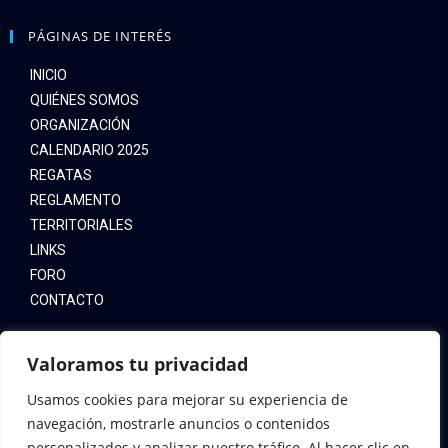
PÁGINAS DE INTERÉS
INICIO
QUIÉNES SOMOS
ORGANIZACIÓN
CALENDARIO 2025
REGATAS
REGLAMENTO
TERRITORIALES
LINKS
FORO
CONTACTO
LEYES
Valoramos tu privacidad
AVISO LEGAL
Usamos cookies para mejorar su experiencia de
navegación, mostrarle anuncios o contenidos
POLÍTICA DE COOKIES
personalizados y analizar nuestro tráfico. Al hacer clic en
POLÍTICA DE PRIVACIDAD