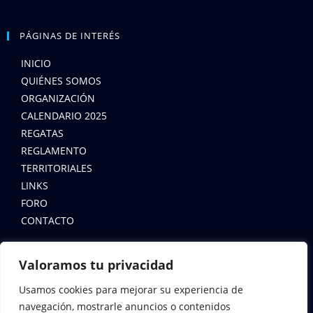
PÁGINAS DE INTERÉS
INICIO
QUIÉNES SOMOS
ORGANIZACIÓN
CALENDARIO 2025
REGATAS
REGLAMENTO
TERRITORIALES
LINKS
FORO
CONTACTO
LEYES
Valoramos tu privacidad
AVISO LEGAL
Usamos cookies para mejorar su experiencia de
POLÍTICA DE COOKIES
navegación, mostrarle anuncios o contenidos