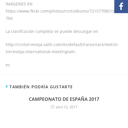
IMÁGENES EN
https://www.flickr.com/photos/rcnt/albums/72157708510665
764
La clasificación completa se puede descargar en
http://rcntorrevieja.sailti.com/es/default/races/race/text/iii‐
torrevieja‐international‐meetingiom‐
es
TAMBIÉN PODRÍA GUSTARTE
CAMPEONATO DE ESPAÑA 2017
abril 12, 2017