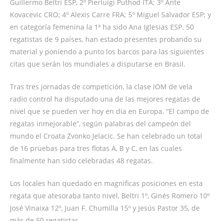
Guillermo Beltri ESP, 2º Pierluigi Puthod ITA; 3º Ante
Kovacevic CRO; 4º Alexis Carre FRA; 5º Miguel Salvador ESP; y
en categoría femenina la 1ª ha sido Ana Iglesias ESP. 50
regatistas de 9 países, han estado presentes probando su
material y poniendo a punto los barcos para las siguientes
citas que serán los mundiales a disputarse en Brasil.
Tras tres jornadas de competición, la clase IOM de vela
radio control ha disputado una de las mejores regatas de
nivel que se pueden ver hoy en día en Europa. “El campo de
regatas inmejorable”, según palabras del campeón del
mundo el Croata Zvonko Jelacic. Se han celebrado un total
de 16 pruebas para tres flotas A, B y C, en las cuales
finalmente han sido celebradas 48 regatas.
Los locales han quedado en magnificas posiciones en esta
regata que atesoraba tanto nivel, Beltri 1º, Ginés Romero 10º
José Vinaixa 12º, Juan F. Chumilla 15º y Jesús Pastor 35, de
más de 50 regatistas.