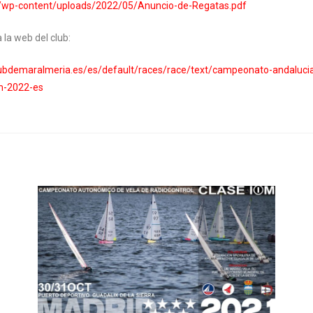
es/wp-content/uploads/2022/05/Anuncio-de-Regatas.pdf
a la web del club:
clubdemaralmeria.es/es/default/races/race/text/campeonato-andalucia
om-2022-es