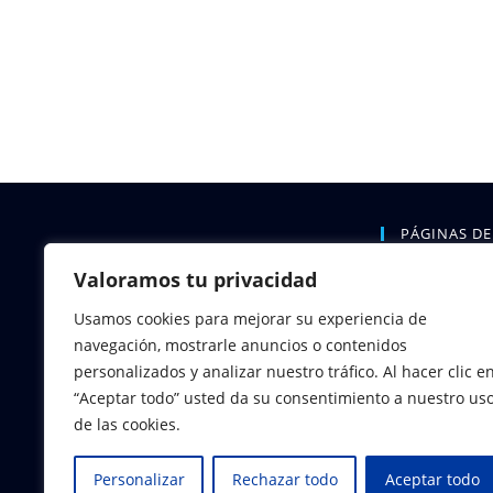
PÁGINAS DE
Valoramos tu privacidad
INICIO
QUIÉNES S
Usamos cookies para mejorar su experiencia de
ORGANIZAC
navegación, mostrarle anuncios o contenidos
CALENDARIO
personalizados y analizar nuestro tráfico. Al hacer clic e
REGATAS
“Aceptar todo” usted da su consentimiento a nuestro us
REGLAMENT
de las cookies.
TERRITORIA
LINKS
Personalizar
Rechazar todo
Aceptar todo