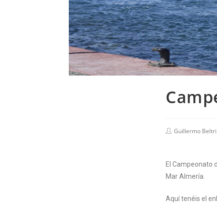
Campe
Guillermo Beltri
El Campeonato de
Mar Almería.
Aquí tenéis el e