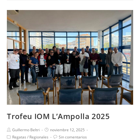
Trofeu IOM L’Ampolla 2025
Guillermo Beltri
noviembre 12, 2025
Regatas
/
Regionales
Sin comentarios