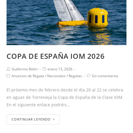
COPA DE ESPAÑA IOM 2026
Guillermo Beltri
enero 13, 2026
Anuncios de Regata
/
Nacionales
/
Regatas
Sin comentarios
El próximo mes de febrero desde el día 20 al 22 se celebra
en aguas de Torrevieja la Copa de España de la Clase IOM.
En el siguiente enlace podréis…
CONTINUAR LEYENDO