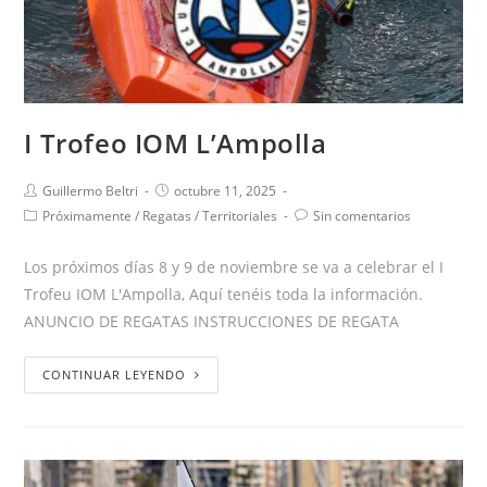
I Trofeo IOM L’Ampolla
Guillermo Beltri
octubre 11, 2025
Próximamente
/
Regatas
/
Territoriales
Sin comentarios
Los próximos días 8 y 9 de noviembre se va a celebrar el I
Trofeu IOM L'Ampolla, Aquí tenéis toda la información.
ANUNCIO DE REGATAS INSTRUCCIONES DE REGATA
CONTINUAR LEYENDO