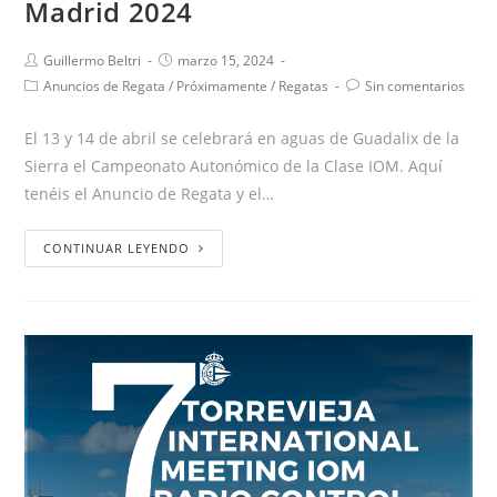
Madrid 2024
Guillermo Beltri
marzo 15, 2024
Anuncios de Regata
/
Próximamente
/
Regatas
Sin comentarios
El 13 y 14 de abril se celebrará en aguas de Guadalix de la
Sierra el Campeonato Autonómico de la Clase IOM. Aquí
tenéis el Anuncio de Regata y el…
CONTINUAR LEYENDO