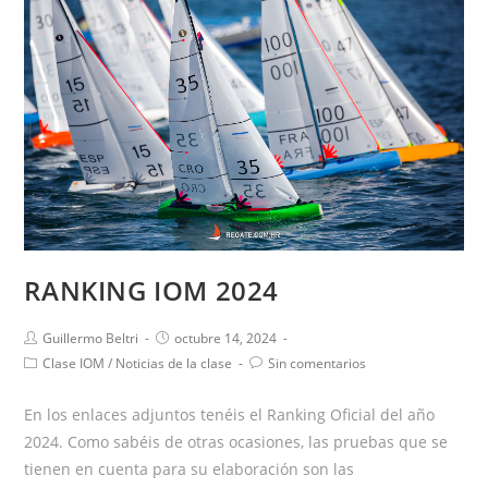
RANKING IOM 2024
Guillermo Beltri
octubre 14, 2024
Clase IOM
/
Noticias de la clase
Sin comentarios
En los enlaces adjuntos tenéis el Ranking Oficial del año
2024. Como sabéis de otras ocasiones, las pruebas que se
tienen en cuenta para su elaboración son las