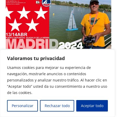
Campeonato Autonómico
Valoramos tu privacidad
MADRID 2024
Usamos cookies para mejorar su experiencia de
navegación, mostrarle anuncios o contenidos
Guillermo Beltri
febrero 21, 2024
personalizados y analizar nuestro tráfico. Al hacer clic en
Anuncios de Regata
/
Próximamente
/
Regatas
/
Territoriales
“Aceptar todo” usted da su consentimiento a nuestro uso
Sin comentarios
de las cookies.
Los días 13 y 14 de abril se celebrará el Campeonato
Personalizar
Rechazar todo
Aceptar todo
Autómico de la Federación Madrileña de Vela para la Clase
IOM En el Puerto Deportivo Municipal de Guadalix de…