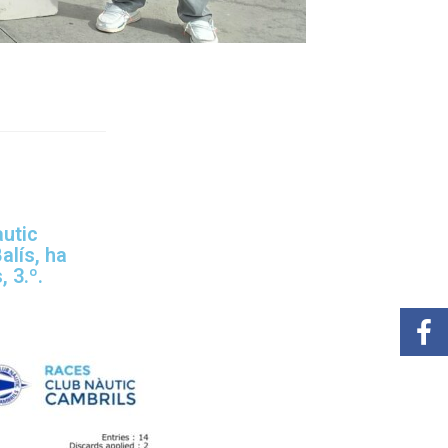
utic
alís, ha
 3.º.