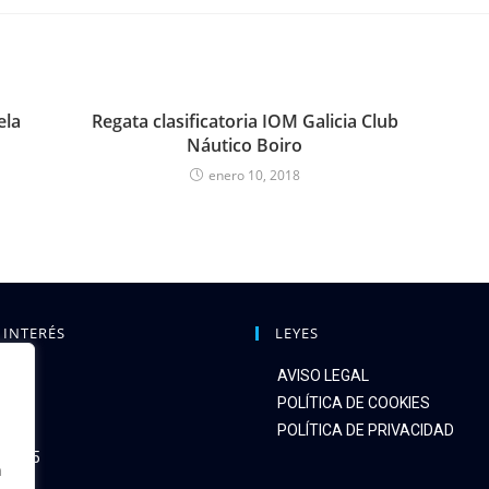
ela
Regata clasificatoria IOM Galicia Club
Náutico Boiro
enero 10, 2018
 INTERÉS
LEYES
AVISO LEGAL
OMOS
POLÍTICA DE COOKIES
IÓN
POLÍTICA DE PRIVACIDAD
 2025
n