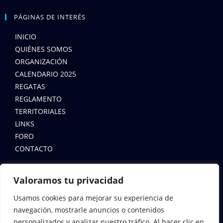
PÁGINAS DE INTERÉS
INICIO
QUIÉNES SOMOS
ORGANIZACIÓN
CALENDARIO 2025
REGATAS
REGLAMENTO
TERRITORIALES
LINKS
FORO
CONTACTO
LEYES
Valoramos tu privacidad
AVISO LEGAL
Usamos cookies para mejorar su experiencia de
POLÍTICA DE COOKIES
navegación, mostrarle anuncios o contenidos
personalizados y analizar nuestro tráfico. Al hacer clic en
POLÍTICA DE PRIVACIDAD