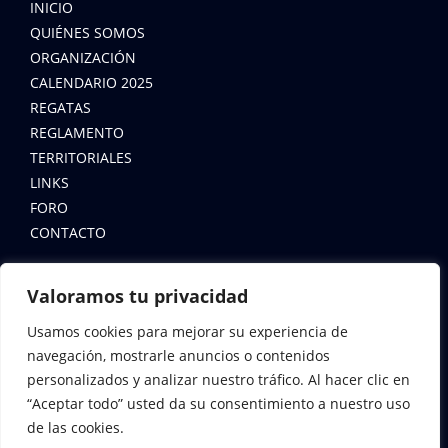
INICIO
QUIÉNES SOMOS
ORGANIZACIÓN
CALENDARIO 2025
REGATAS
REGLAMENTO
TERRITORIALES
LINKS
FORO
CONTACTO
LEYES
Valoramos tu privacidad
AVISO LEGAL
Usamos cookies para mejorar su experiencia de
navegación, mostrarle anuncios o contenidos
POLÍTICA DE COOKIES
personalizados y analizar nuestro tráfico. Al hacer clic en
POLÍTICA DE PRIVACIDAD
“Aceptar todo” usted da su consentimiento a nuestro uso
de las cookies.
CONTACTA CON NOSOTROS