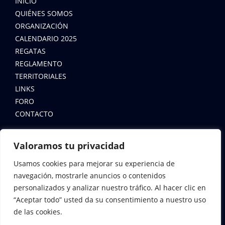
INICIO
QUIÉNES SOMOS
ORGANIZACIÓN
CALENDARIO 2025
REGATAS
REGLAMENTO
TERRITORIALES
LINKS
FORO
CONTACTO
LEYES
Valoramos tu privacidad
AVISO LEGAL
Usamos cookies para mejorar su experiencia de
navegación, mostrarle anuncios o contenidos
POLÍTICA DE COOKIES
personalizados y analizar nuestro tráfico. Al hacer clic en
POLÍTICA DE PRIVACIDAD
“Aceptar todo” usted da su consentimiento a nuestro uso
de las cookies.
CONTACTA CON NOSOTROS