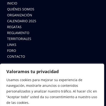
INICIO
QUIÉNES SOMOS
ORGANIZACIÓN
CALENDARIO 2025
REGATAS
REGLAMENTO
TERRITORIALES
LINKS
FORO
CONTACTO
LEYES
Valoramos tu privacidad
AVISO LEGAL
Usamos cookies para mejorar su experiencia de
navegación, mostrarle anuncios o contenidos
POLÍTICA DE COOKIES
personalizados y analizar nuestro tráfico. Al hacer clic en
POLÍTICA DE PRIVACIDAD
“Aceptar todo” usted da su consentimiento a nuestro uso
de las cookies.
CONTACTA CON NOSOTROS