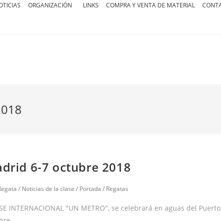
OTICIAS
ORGANIZACIÓN
LINKS
COMPRA Y VENTA DE MATERIAL
CONT
2018
rid 6-7 octubre 2018
Regata
/
Noticias de la clase
/
Portada
/
Regatas
INTERNACIONAL "UN METRO", se celebrará en aguas del Puerto
ubre…