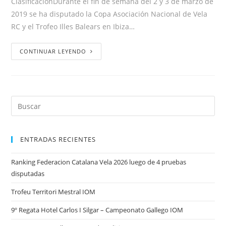
ClasificaciónDurante el fin de semana del 2 y 3 de marzo de
2019 se ha disputado la Copa Asociación Nacional de Vela
RC y el Trofeo Illes Balears en Ibiza…
CONTINUAR LEYENDO
ENTRADAS RECIENTES
Ranking Federacion Catalana Vela 2026 luego de 4 pruebas
disputadas
Trofeu Territori Mestral IOM
9º Regata Hotel Carlos I Silgar – Campeonato Gallego IOM