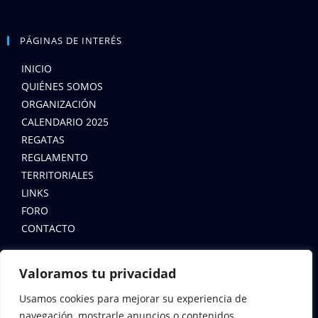
PÁGINAS DE INTERÉS
INICIO
QUIÉNES SOMOS
ORGANIZACIÓN
CALENDARIO 2025
REGATAS
REGLAMENTO
TERRITORIALES
LINKS
FORO
CONTACTO
LEYES
Valoramos tu privacidad
AVISO LEGAL
Usamos cookies para mejorar su experiencia de
navegación, mostrarle anuncios o contenidos
POLÍTICA DE COOKIES