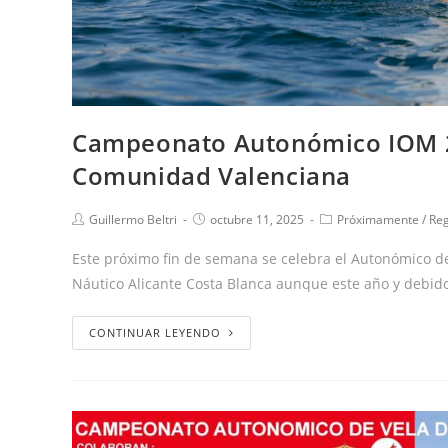
Campeonato Autonómico IOM 2
Comunidad Valenciana
Guillermo Beltri
octubre 11, 2025
Próximamente
/
Re
Este próximo fin de semana se celebra el Autonómico d
Náutico Alicante Costa Blanca aunque este año y debid
CONTINUAR LEYENDO