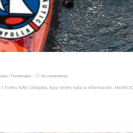
gatas
/
Territoriales
Sin comentarios
l I Trofeu IOM L'Ampolla, Aquí tenéis toda la información. ANUNCI