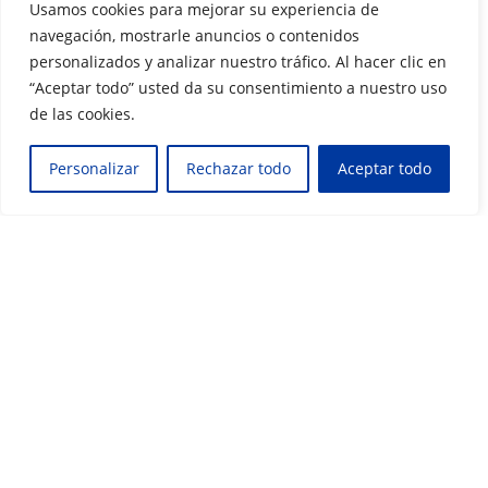
Usamos cookies para mejorar su experiencia de
febrero 2017
navegación, mostrarle anuncios o contenidos
personalizados y analizar nuestro tráfico. Al hacer clic en
enero 2017
“Aceptar todo” usted da su consentimiento a nuestro uso
octubre 2016
de las cookies.
septiembre 2016
Personalizar
Rechazar todo
Aceptar todo
julio 2016
mayo 2016
abril 2016
marzo 2016
febrero 2016
enero 2016
diciembre 2015
octubre 2015