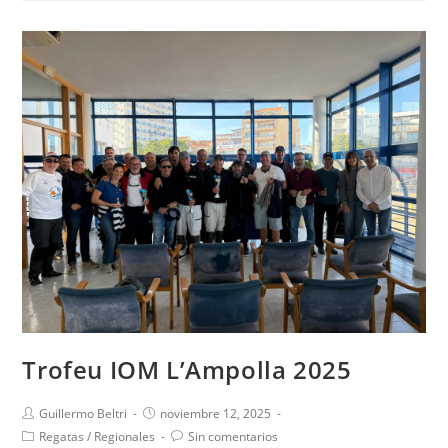
Trofeu IOM L’Ampolla 2025
Guillermo Beltri
noviembre 12, 2025
Regatas
/
Regionales
Sin comentarios