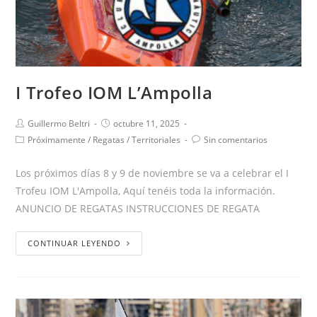
I Trofeo IOM L’Ampolla
Guillermo Beltri
octubre 11, 2025
Próximamente
/
Regatas
/
Territoriales
Sin comentarios
Los próximos días 8 y 9 de noviembre se va a celebrar el I
Trofeu IOM L'Ampolla, Aquí tenéis toda la información.
ANUNCIO DE REGATAS INSTRUCCIONES DE REGATA
CONTINUAR LEYENDO